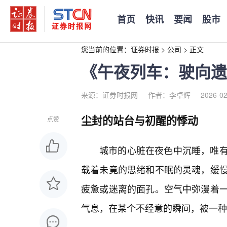
首页
快讯
要闻
股市
您当前的位置：
证券时报
>
公司
>
正文
《午夜列车：驶向遗
来源：证券时报网
作者：李卓辉
2026-02
尘封的站台与初醒的悸动
点赞
城市的心脏在夜色中沉睡，唯
载着未竟的思绪和不眠的灵魂，缓
疲惫或迷离的面孔。空气中弥漫着
气息，在某个不经意的瞬间，被一种