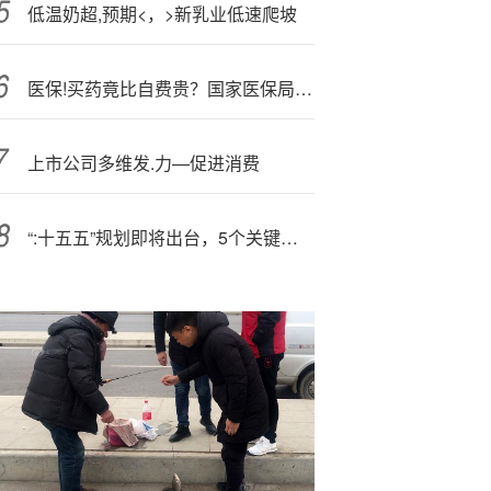
低温奶超,预期<，>新乳业低速爬坡
医保!买药竟比自费贵？国家医保局整治定点药店“阴阳价”套路
上市公司多维发.力—促进消费
“:十五五”规划即将出台，5个关键词值得关注{}