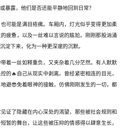
或暴露，他们是否还能平静地回到日常？
，也可能是满目疮痍。车厢内，灯光似乎变得更加柔
生的疲惫，以及一丝难以言说的尴尬。刚刚那股汹涌
刻沉淀下来，化为一种更深邃的沉默。
中带着一丝如释重负，又夹杂着几分茫然。有人默默
控的🔥自己从现实中剥离。曾经紧密相连的目光，
地避😎免着眼神的接触，仿佛刚刚发生的一切，都
它见证了隐藏在内心深处的渴望，那些被社会规则和
个短暂的舞台，让这些被压抑的情感得以肆意生长，