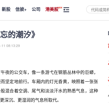
新股
信披+
公司
港美股
忘的潮汐》
-11 08:13:29
有午夜的公交车，像一条游弋在钢筋丛林中的巨蟒，
慢而坚定地前行。车厢内的灯光昏黄，映照着一张张
一股混合着空调、尾气和淡淡汗水的熟悉气息，这种
更深沉、更湿润的气息所取代。