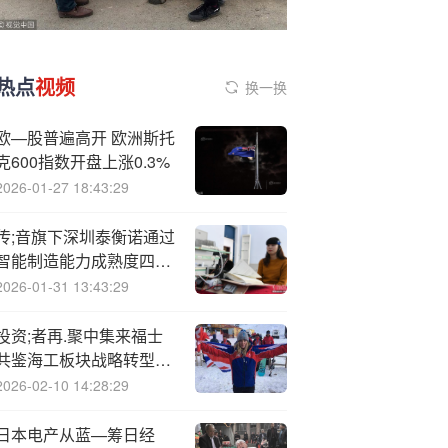
热点
视频
换一换
欧—股普遍高开 欧洲斯托
克600指数开盘上涨0.3%
2026-01-27 18:43:29
传;音旗下深圳泰衡诺通过
智能制造能力成熟度四级
认证，智能制造实力再升
2026-01-31 13:43:29
级
投资;者再.聚中集来福士
共鉴海工板块战略转型与
增长新动能
2026-02-10 14:28:29
日本电产从蓝—筹日经