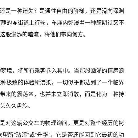
，还是一种迷失？是通往自由的阶梯，还是滑向深渊
静的🔥街道上行驶，车厢内弥漫着一种既期待又不
待这股澎湃的暗流，将他们带向何方。
的梦境，将所有乘客卷入其中。当那股汹涌的情感浪
某种极致的体验所浸染，一切似乎都达到了一个临界
”带来的震荡🌸，也并未立即消散，而是化为一种持
头久久盘旋。
仅是对这辆公交车的物理询问，更是对整个经历的拷
望所“玷污”或“升华”，它是否还能回到它最初的功