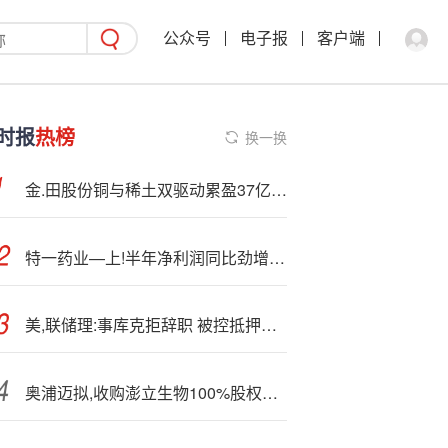
公众号
电子报
客户端
时报
热榜
换一换
金.田股份铜与稀土双驱动累盈37亿 楼国强34亿元股权赠子女推进交班
特一药业—上!半年净利润同比劲增13.13倍
美,联储理:事库克拒辞职 被控抵押贷款欺诈陷政治风暴
奥浦迈拟,收购澎立生物100%股权事项即将上会