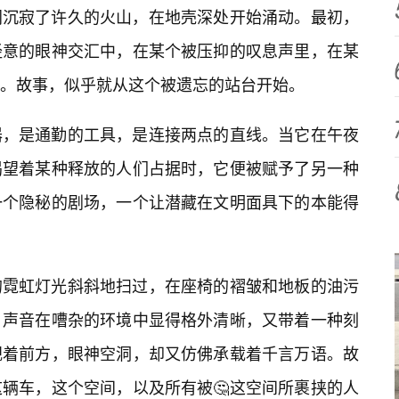
同沉寂了许久的火山，在地壳深处开始涌动。最初，
经意的眼神交汇中，在某个被压抑的叹息声里，在某
生。故事，似乎就从这个被遗忘的站台开始。
器，是通勤的工具，是连接两点的直线。当它在午夜
渴望着某种释放的人们占据时，它便被赋予了另一种
一个隐秘的剧场，一个让潜藏在文明面具下的本能得
的霓虹灯光斜斜地扫过，在座椅的褶皱和地板的油污
，声音在嘈杂的环境中显得格外清晰，又带着一种刻
视着前方，眼神空洞，却又仿佛承载着千言万语。故
辆车，这个空间，以及所有被🤔这空间所裹挟的人