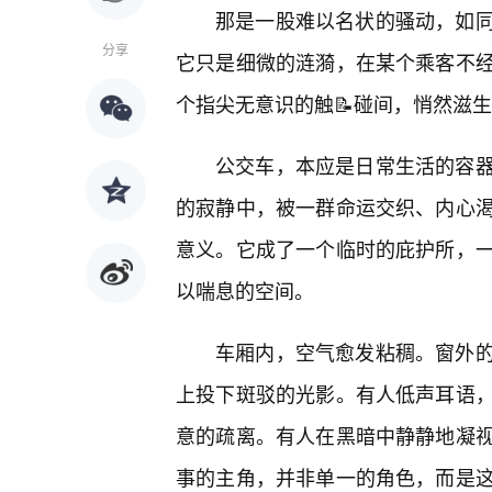
那是一股难以名状的骚动，如
分享
它只是细微的涟漪，在某个乘客不
个指尖无意识的触📝碰间，悄然滋
公交车，本应是日常生活的容
的寂静中，被一群命运交织、内心
意义。它成了一个临时的庇护所，
以喘息的空间。
车厢内，空气愈发粘稠。窗外
上投下斑驳的光影。有人低声耳语
意的疏离。有人在黑暗中静静地凝
事的主角，并非单一的角色，而是这