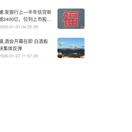
浦:发银行上—半年信贷新
增2400亿，位列上市股份
行之首
2026-01-31 04:35:28
糖,酒会开幕在即 白酒板
块集体反弹
2026-01-27 11:57:28