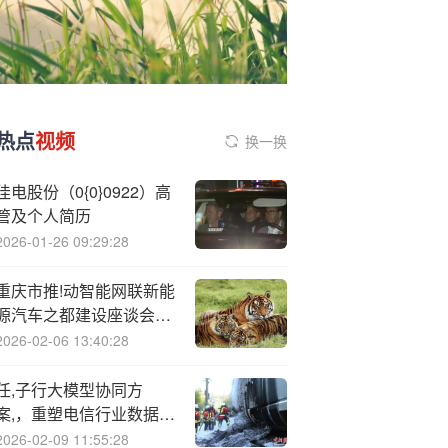
热点
视频
换一换
佳电股份（0{0}0922）高
管及个人简历
2026-01-26 09:29:28
重庆市推!动智能网联新能
源汽车之都建设座谈会召
开 袁家军主持并讲话 胡
2026-02-06 13:40:28
衡华出席
任,子行大模型协同方
案,，重塑电信行业数据安
全治理新范式
2026-02-09 11:55:28