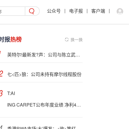
公众号
电子报
客户端
时报
热榜
换一换
英特尔!最新发?声：公司与陈立武期待与特朗普政府继续合作
七<匹>狼：公司未持有摩尔线程股份
T:AI
ING CARPET公布年度业绩 净利4378万港元同比增加4%
香港RWA市场‘大’爆发：<政>策红利下的万亿机遇与挑战