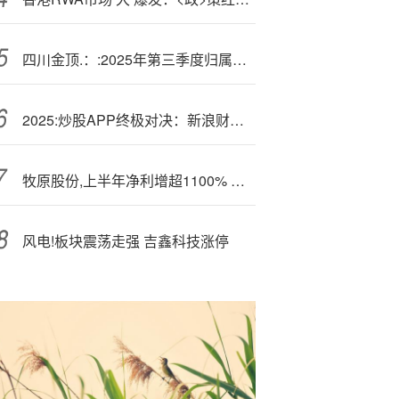
四川金顶.：:2025年第三季度归属于上市公司股东的净利润同比增长15.10%
2025:炒股APP终极对决：新浪财经APP凭什么成为全场景首选？
牧原股份,上半年净利增超1100% 拟拿出50亿元分红
风电!板块震荡走强 吉鑫科技涨停