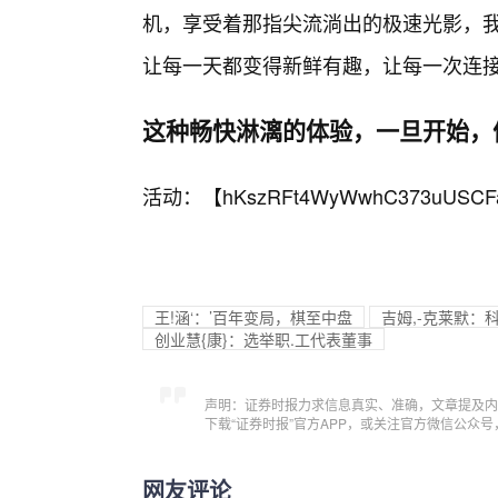
机，享受着那指尖流淌出的极速光影，我
让每一天都变得新鲜有趣，让每一次连
这种畅快淋漓的体验，一旦开始，
活动：【
hKszRFt4WyWwhC373uUSCF
王!涵‘：’百年变局，棋至中盘
吉姆,-克莱默：
创业慧{康}：选举职.工代表董事
声明：证券时报力求信息真实、准确，文章提及内
下载“证券时报”官方APP，或关注官方微信公众
网友评论