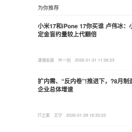
为你推荐
小米17和iP
one 17你买谁 卢伟冰
定金盲约量较上代翻倍
潇湘名医
叶一剑
2026-01-31 11:36:23
扩内需、“反内卷”!推进下，?8月
企业总体增速
IT之家
王宁
2026-01-28 16:33:23